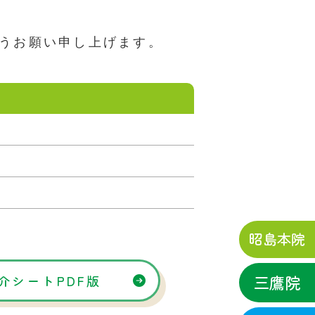
。
うお願い申し上げます。
昭島本院
三鷹院
介シートPDF版