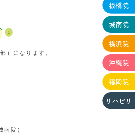
板橋院
城南院
横浜院
南部）になります。
沖縄院
福岡院
リハビリ
城南院）